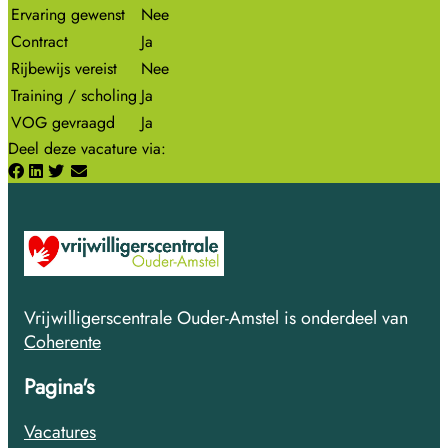
Ervaring gewenst
Nee
Contract
Ja
Rijbewijs vereist
Nee
Training / scholing
Ja
VOG gevraagd
Ja
Deel deze vacature via
:
Vrijwilligerscentrale Ouder-Amstel is onderdeel van
Coherente
Pagina's
Vacatures